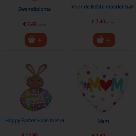
voor de liefste moeder hart
Zwemdiploma
€ 7.40
€ 7.40
excl. BTW
excl. BTW
Happy Easter Haas met ei
mam
€ 12.95
€ 7.40