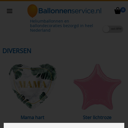
0
Heliumballonnen en
ballondecoraties bezorgd in heel
Nederland
DIVERSEN
mama hart
ster lichtroze