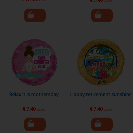
excl. BTW
excl. BTW
relax it is mothersday
happy retirement sunshine
€ 7.40
€ 7.40
excl. BTW
excl. BTW