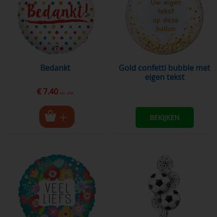
bedankt
gold confetti bubble met
eigen tekst
€ 7.40
excl. BTW
BEKIJKEN