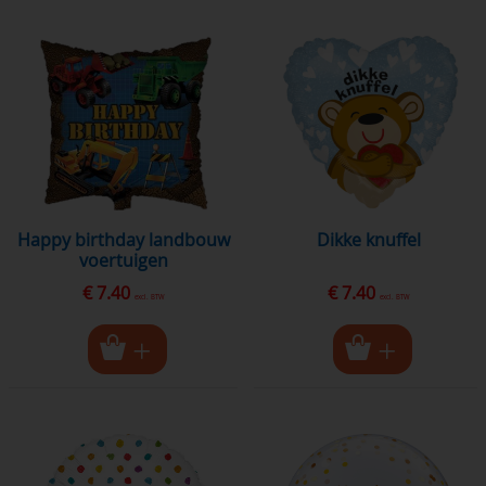
happy birthday landbouw
dikke knuffel
voertuigen
€ 7.40
€ 7.40
excl. BTW
excl. BTW