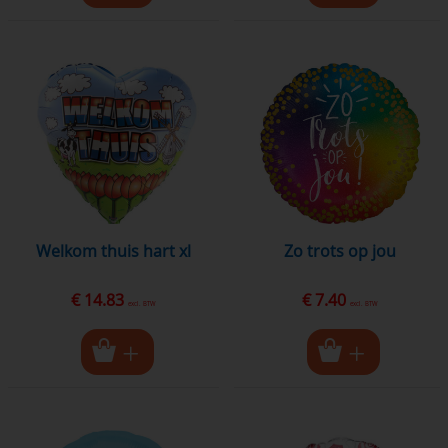
welkom thuis hart xl
zo trots op jou
€ 14.83
€ 7.40
excl. BTW
excl. BTW