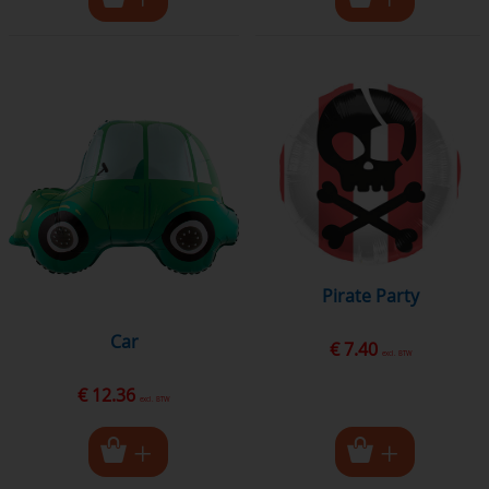
Pirate Party
Car
€ 7.40
excl. BTW
€ 12.36
excl. BTW