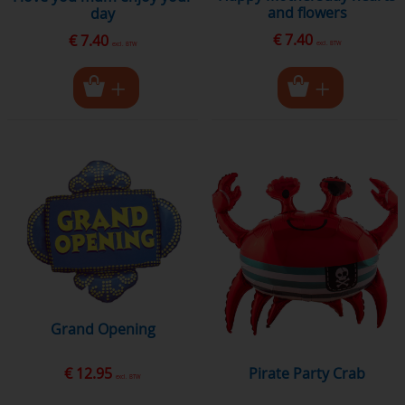
and flowers
day
€ 7.40
€ 7.40
excl. BTW
excl. BTW
Grand Opening
€ 12.95
Pirate Party Crab
excl. BTW