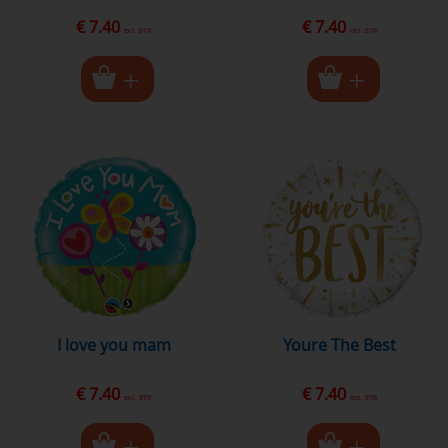
€ 7.40
€ 7.40
excl. BTW
excl. BTW
i love you mam
Youre The Best
€ 7.40
€ 7.40
excl. BTW
excl. BTW