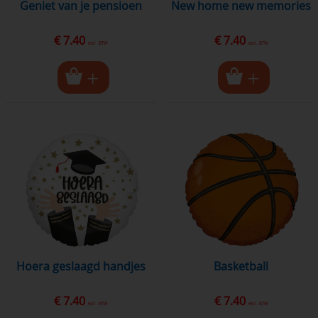
geniet van je pensioen
new home new memories
€ 7.40
€ 7.40
excl. BTW
excl. BTW
hoera geslaagd handjes
basketball
€ 7.40
€ 7.40
excl. BTW
excl. BTW