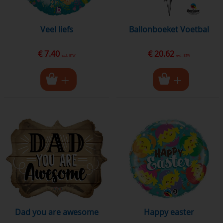
veel liefs
Ballonboeket Voetbal
€ 7.40
€ 20.62
excl. BTW
excl. BTW
dad you are awesome
happy easter