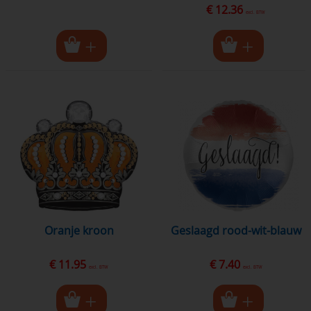
€ 12.36
excl. BTW
oranje kroon
geslaagd rood-wit-blauw
€ 11.95
€ 7.40
excl. BTW
excl. BTW