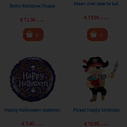
maan met zwarte kat
Boho Rainbow Shape
€ 13.95
€ 12.36
excl. BTW
excl. BTW
happy halloween skeleton
piraat happy birthday
€ 7.40
€ 10.95
excl. BTW
excl. BTW