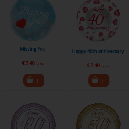
Missing You
Happy 40th anniversary
€ 7.40
€ 7.40
excl. BTW
excl. BTW