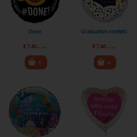
done
Graduation confetti
€ 7.40
€ 7.40
excl. BTW
excl. BTW