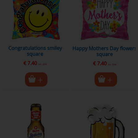
congratulations smiley
Happy Mothers Day flowers
square
square
€ 7.40
€ 7.40
excl. BTW
excl. BTW