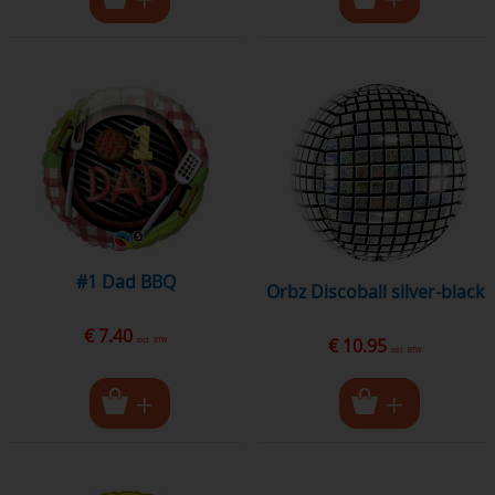
#1 Dad BBQ
Orbz Discoball silver-black
€ 7.40
€ 10.95
excl. BTW
excl. BTW