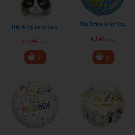
This Smile is For You
this is my party face
€ 7.40
€ 12.95
excl. BTW
excl. BTW