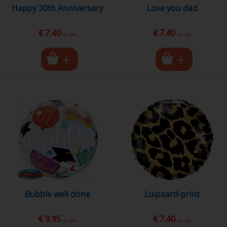
Happy 30th Anniversary
love you dad
€ 7.40
€ 7.40
excl. BTW
excl. BTW
bubble well done
luipaard-print
€ 9.95
€ 7.40
excl. BTW
excl. BTW