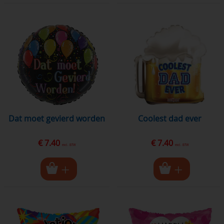
dat moet gevierd worden
coolest dad ever
€ 7.40
€ 7.40
excl. BTW
excl. BTW