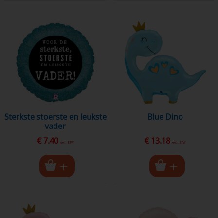
Sterkste stoerste en leukste
Blue Dino
vader
€ 7.40
€ 13.18
excl. BTW
excl. BTW