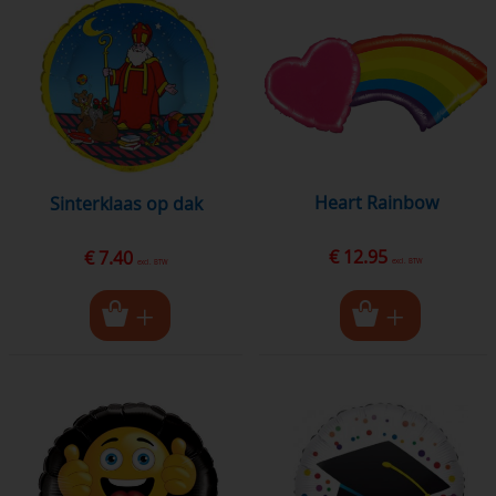
Heart Rainbow
sinterklaas op dak
€ 12.95
€ 7.40
excl. BTW
excl. BTW