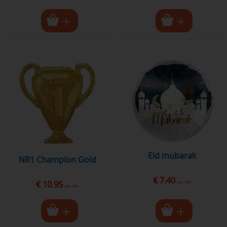
eid mubarak
NR1 Champion Gold
€ 7.40
€ 10.95
excl. BTW
excl. BTW