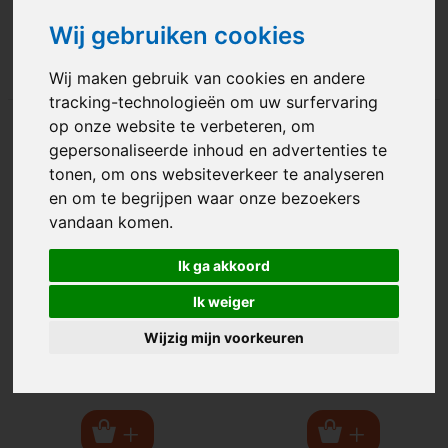
€ 7.40
€ 6.95
excl. BTW
excl. BTW
Wij gebruiken cookies
Wij maken gebruik van cookies en andere
tracking-technologieën om uw surfervaring
op onze website te verbeteren, om
gepersonaliseerde inhoud en advertenties te
tonen, om ons websiteverkeer te analyseren
en om te begrijpen waar onze bezoekers
vandaan komen.
Ik ga akkoord
Ik weiger
sale
palmboom
Wijzig mijn voorkeuren
€ 7.40
€ 12.95
excl. BTW
excl. BTW