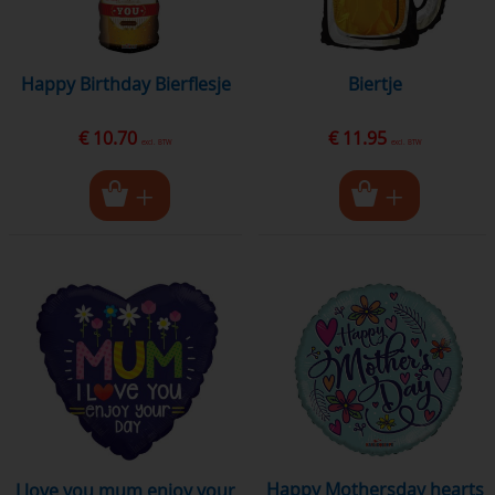
Happy Birthday Bierflesje
biertje
€ 10.70
€ 11.95
excl. BTW
excl. BTW
Happy Mothersday hearts
i love you mum enjoy your