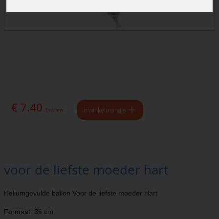
€ 7.40
In winkelmandje
Excl. btw
voor de liefste moeder hart
Heliumgevulde ballon Voor de liefste moeder Hart
Formaat: 35 cm