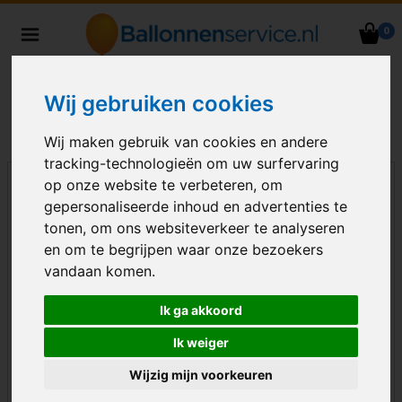
0
Heliumballonnen en
ballondecoraties bezorgd in heel
Nederland
Wij gebruiken cookies
Wij maken gebruik van cookies en andere
tracking-technologieën om uw surfervaring
op onze website te verbeteren, om
gepersonaliseerde inhoud en advertenties te
tonen, om ons websiteverkeer te analyseren
en om te begrijpen waar onze bezoekers
vandaan komen.
Ik ga akkoord
Ik weiger
Wijzig mijn voorkeuren