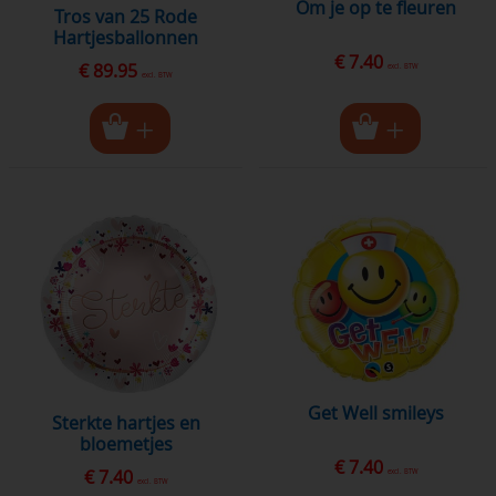
om je op te fleuren
Tros van 25 Rode
Hartjesballonnen
€ 7.40
€ 89.95
excl. BTW
excl. BTW
Get Well smileys
sterkte hartjes en
bloemetjes
€ 7.40
€ 7.40
excl. BTW
excl. BTW