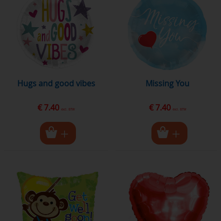
hugs and good vibes
Missing You
€ 7.40
€ 7.40
excl. BTW
excl. BTW