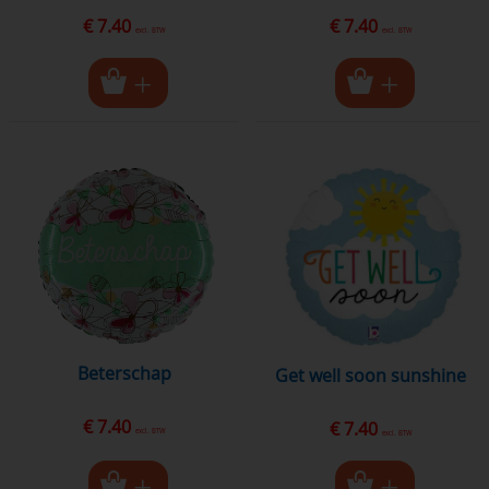
€ 7.40
€ 7.40
excl. BTW
excl. BTW
beterschap
get well soon sunshine
€ 7.40
€ 7.40
excl. BTW
excl. BTW