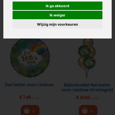
€ 9.95
€ 7.40
excl. BTW
excl. BTW
Ik ga akkoord
Ik weiger
Wijzig mijn voorkeuren
feel better soon rainbow
ballonboeket feel better
soon rainbow chromegold
€ 7.40
€ 20.62
excl. BTW
excl. BTW