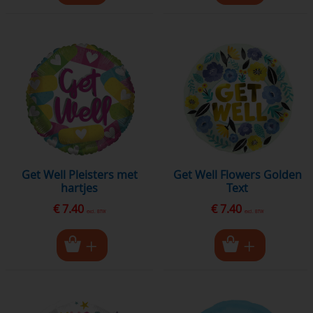
Get Well Pleisters met
Get Well Flowers Golden
hartjes
Text
€ 7.40
€ 7.40
excl. BTW
excl. BTW