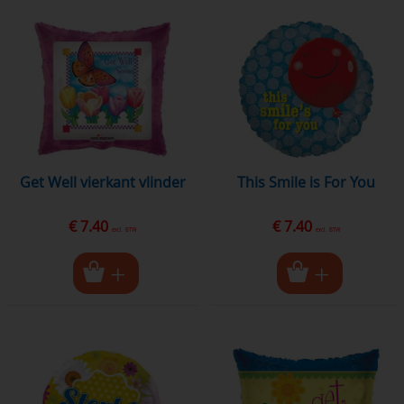
Get Well vierkant vlinder
This Smile is For You
€ 7.40
€ 7.40
excl. BTW
excl. BTW