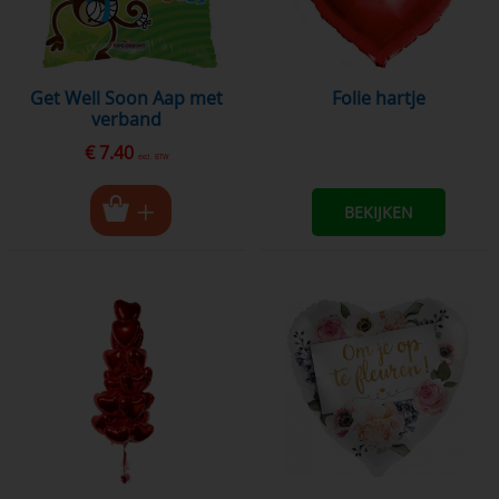
Get Well Soon Aap met
folie hartje
verband
€ 7.40
excl. BTW
BEKIJKEN