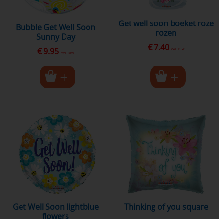
get well soon boeket roze
Bubble Get Well Soon
rozen
Sunny Day
€ 7.40
€ 9.95
excl. BTW
excl. BTW
Get Well Soon lightblue
thinking of you square
flowers