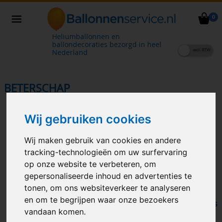
0
Heliumballonnen en
ballondecoraties bezorgd in heel
Nederland
BETERSCHAP
Wij gebruiken cookies
Wij maken gebruik van cookies en andere
tracking-technologieën om uw surfervaring
op onze website te verbeteren, om
gepersonaliseerde inhoud en advertenties te
tonen, om ons websiteverkeer te analyseren
Bubble Get Well Soon
en om te begrijpen waar onze bezoekers
get well soon birds hearts
vlieger
vandaan komen.
and flowers