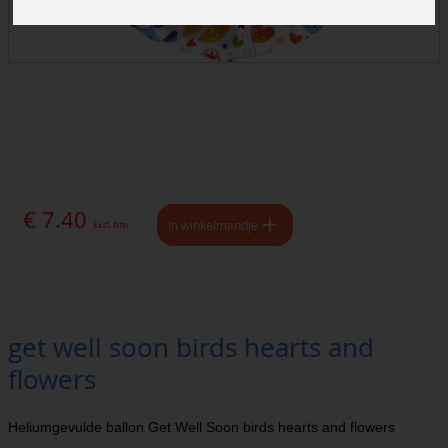
€ 7.40
In winkelmandje
Excl. btw
get well soon birds hearts and
flowers
Heliumgevulde ballon Get Well Soon birds hearts and flowers