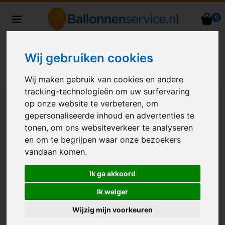
0
Heliumballonnen en
ballondecoraties bezorgd in heel
Nederland
Wij gebruiken cookies
Wij maken gebruik van cookies en andere
tracking-technologieën om uw surfervaring
op onze website te verbeteren, om
gepersonaliseerde inhoud en advertenties te
tonen, om ons websiteverkeer te analyseren
en om te begrijpen waar onze bezoekers
vandaan komen.
Ik ga akkoord
Ik weiger
Wijzig mijn voorkeuren