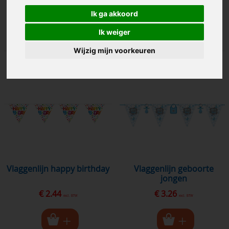
€ 2.44
€ 2.44
excl. BTW
excl. BTW
Ik ga akkoord
Ik weiger
Wijzig mijn voorkeuren
vlaggenlijn happy birthday
vlaggenlijn geboorte
jongen
€ 2.44
€ 3.26
excl. BTW
excl. BTW