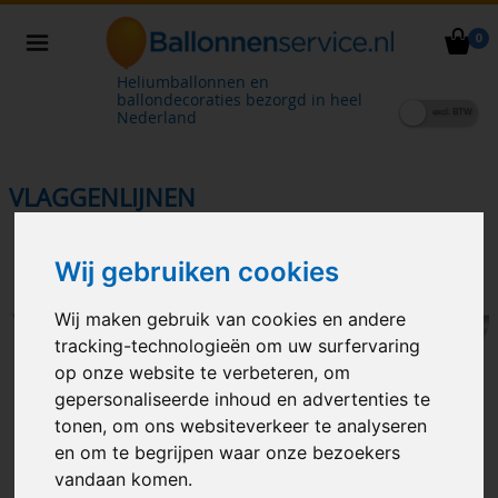
0
Heliumballonnen en
ballondecoraties bezorgd in heel
Nederland
VLAGGENLIJNEN
Wij gebruiken cookies
Wij maken gebruik van cookies en andere
tracking-technologieën om uw surfervaring
op onze website te verbeteren, om
gepersonaliseerde inhoud en advertenties te
tonen, om ons websiteverkeer te analyseren
en om te begrijpen waar onze bezoekers
vlaggenlijn goud
vlaggenlijn zilver
vandaan komen.