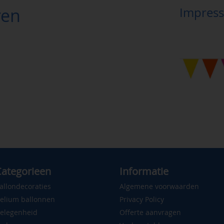
ren
Impress
ategorieen
Informatie
allondecoraties
Algemene voorwaarden
elium ballonnen
Privacy Policy
elegenheid
Offerte aanvragen