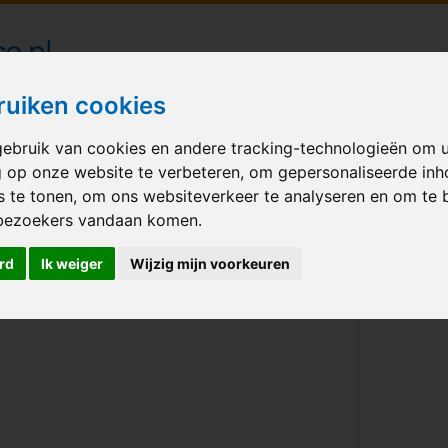
londecoraties bezorgd in heel Nederland
ruiken cookies
ebruik van cookies en andere tracking-technologieën om 
M BALLONNEN
GELEGENHEID
VERHUUR
BEDRUKKEN
A
g op onze website te verbeteren, om gepersonaliseerde in
s te tonen, om ons websiteverkeer te analyseren en om te 
 kleuren
bezoekers vandaan komen.
rd
Ik weiger
Wijzig mijn voorkeuren