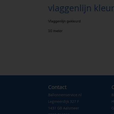
vlaggenlijn kleu
Vlaggenlijn gekleurd
10 meter
Contact
C
Ballonnenservice.nl
B
Legmeerdijk 327 F
H
1431 GB Aalsmeer
G