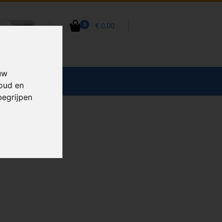
€ 0,00
0
uw
CCESSOIRES
houd en
begrijpen