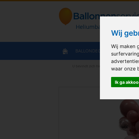
Heliumballonnen en bal
Wij geb
Wij maken g
BALLONDECORATIES
HELIU
surfervarin
advertentie
U bevindt zich hier
>
Home
>
organic dem
waar onze 
Ik ga akkoo