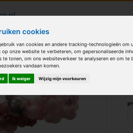
londecoraties bezorgd in heel Nederland
ruiken cookies
ebruik van cookies en andere tracking-technologieën om 
M BALLONNEN
GELEGENHEID
VERHUUR
BEDRUKKEN
A
g op onze website te verbeteren, om gepersonaliseerde in
s te tonen, om ons websiteverkeer te analyseren en om te 
i-arch colourblocks
bezoekers vandaan komen.
rd
Ik weiger
Wijzig mijn voorkeuren
ge