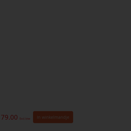
179.00
In winkelmandje
Excl. btw