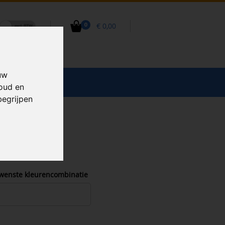
€ 0,00
0
uw
CCESSOIRES
houd en
begrijpen
wenste kleurencombinatie