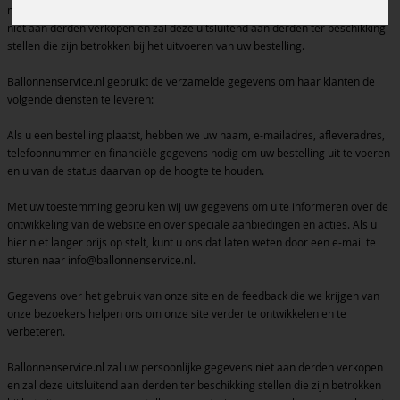
mogelijk te laten verlopen. Ballonnenservice.nl zal uw persoonlijke gegevens
niet aan derden verkopen en zal deze uitsluitend aan derden ter beschikking
stellen die zijn betrokken bij het uitvoeren van uw bestelling.
Ballonnenservice.nl gebruikt de verzamelde gegevens om haar klanten de
volgende diensten te leveren:
Als u een bestelling plaatst, hebben we uw naam, e-mailadres, afleveradres,
telefoonnummer en financiële gegevens nodig om uw bestelling uit te voeren
en u van de status daarvan op de hoogte te houden.
Met uw toestemming gebruiken wij uw gegevens om u te informeren over de
ontwikkeling van de website en over speciale aanbiedingen en acties. Als u
hier niet langer prijs op stelt, kunt u ons dat laten weten door een e-mail te
sturen naar info@ballonnenservice.nl.
Gegevens over het gebruik van onze site en de feedback die we krijgen van
onze bezoekers helpen ons om onze site verder te ontwikkelen en te
verbeteren.
Ballonnenservice.nl zal uw persoonlijke gegevens niet aan derden verkopen
en zal deze uitsluitend aan derden ter beschikking stellen die zijn betrokken