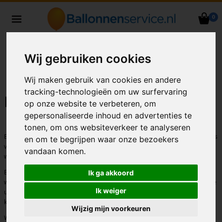
0
Heliumballonnen en
ballondecoraties bezorgd in heel
Nederland
Wij gebruiken cookies
Wij maken gebruik van cookies en andere
tracking-technologieën om uw surfervaring
Privacyverklaring
op onze website te verbeteren, om
gepersonaliseerde inhoud en advertenties te
tonen, om ons websiteverkeer te analyseren
Ballonnenservice.nl gevestigd aan Legmeerdijk 327 F, 1431 GB te Aalsmeer is
en om te begrijpen waar onze bezoekers
verantwoordelijk voor de verwerking van persoonsgegevens zoals
vandaan komen.
weergegeven in deze privacyverklaring.
Ballonnenservice.nl respecteert de privacy van alle gebruikers van haar
Ik ga akkoord
website en draagt er zorg voor dat de persoonlijke en zakelijke informatie die
Ik weiger
u ons verschaft vertrouwelijk wordt behandeld. Heeft u hier vragen over dan
kunt u een e-mail sturen naar info@ballonnenservice.nl.
Wijzig mijn voorkeuren
Wij gebruiken uw gegevens om de bestellingen zo snel en gemakkelijk