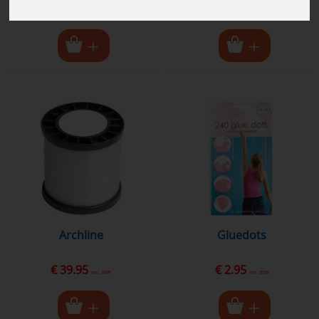
€ 2.95
€ 2.95
excl. BTW
excl. BTW
archline
gluedots
€ 39.95
€ 2.95
excl. BTW
excl. BTW