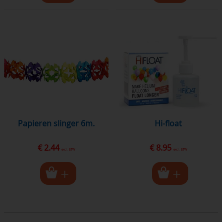
papieren slinger 6m.
hi-float
€ 2.44
€ 8.95
excl. BTW
excl. BTW