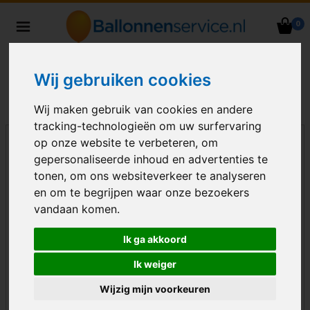
0
Heliumballonnen en
ballondecoraties bezorgd in heel
Nederland
Wij gebruiken cookies
Wij maken gebruik van cookies en andere
tracking-technologieën om uw surfervaring
op onze website te verbeteren, om
gepersonaliseerde inhoud en advertenties te
tonen, om ons websiteverkeer te analyseren
en om te begrijpen waar onze bezoekers
vandaan komen.
Ik ga akkoord
Ik weiger
Wijzig mijn voorkeuren