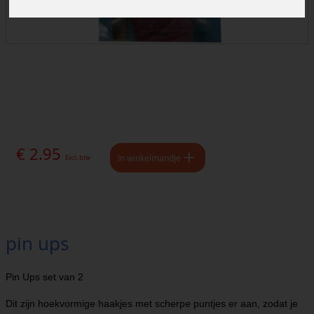
€ 2.95
In winkelmandje
Excl. btw
pin ups
Pin Ups set van 2
Dit zijn hoekvormige haakjes met scherpe puntjes er aan, zodat je