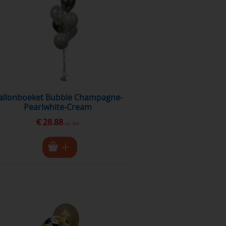
Pearlwhite-Cream
€ 28.88
excl. BTW