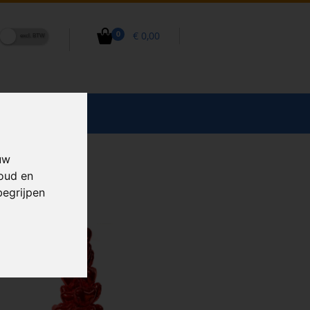
€ 0,00
0
CCESSOIRES
uw
houd en
begrijpen