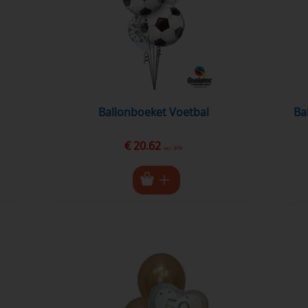
Ballonboeket Voetbal
b
€ 20.62
excl. BTW