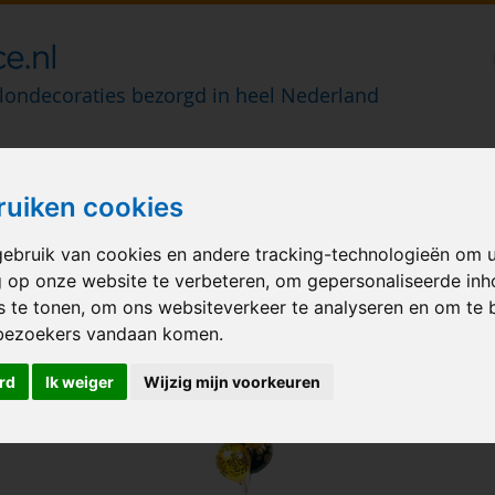
londecoraties bezorgd in heel Nederland
M BALLONNEN
GELEGENHEID
VERHUUR
BEDRUKKEN
A
ruiken cookies
lonnen-met-opdruk
ebruik van cookies en andere tracking-technologieën om 
g op onze website te verbeteren, om gepersonaliseerde in
s te tonen, om ons websiteverkeer te analyseren en om te 
bezoekers vandaan komen.
rd
Ik weiger
Wijzig mijn voorkeuren