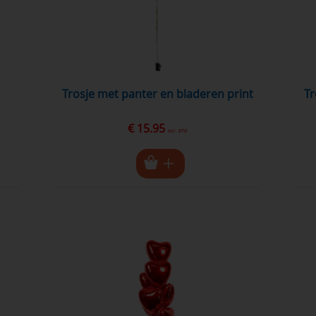
trosje met panter en bladeren print
T
€ 15.95
excl. BTW