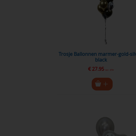
Trosje Ballonnen marmer-gold-silver-
black
€ 27.95
excl. BTW