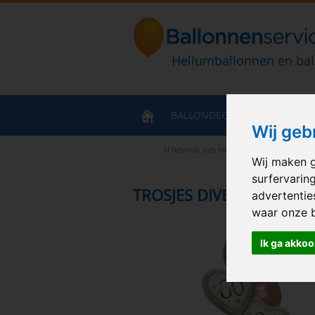
Heliumballonnen en bal
BALLONDECORATIES
HELIU
Wij geb
U bevindt zich hier
>
Home
>
Heliumbal
Wij maken g
surfervarin
TROSJES DIVERSEN
advertentie
waar onze 
Ik ga akkoo