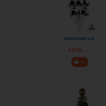
Ballonboeket koe
€ 27.95
excl. BTW