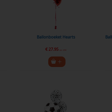
Ballonboeket Hearts
Ballonboeket Chrome Gold met eigen
€ 27.95
excl. BTW