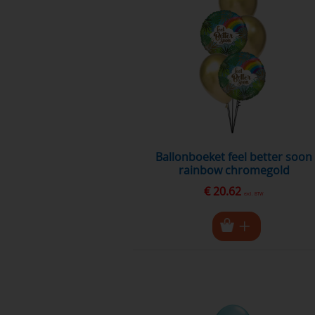
ballonboeket feel better soon
rainbow chromegold
€ 20.62
excl. BTW