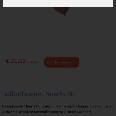
€ 20.62
In winkelmandje
Excl. btw
ballonboeket hearts 60
Ballonboeket Hearts 60 is een trosje heliumballonnen bestaande uit
3 chrome-rosegold latexballonnen en 2 stuks 60-heart