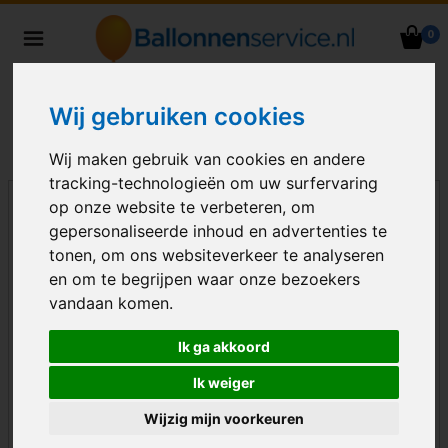
0
Heliumballonnen en
ballondecoraties bezorgd in heel
Nederland
Wij gebruiken cookies
Wij maken gebruik van cookies en andere
tracking-technologieën om uw surfervaring
op onze website te verbeteren, om
gepersonaliseerde inhoud en advertenties te
tonen, om ons websiteverkeer te analyseren
en om te begrijpen waar onze bezoekers
vandaan komen.
Ik ga akkoord
Ik weiger
Wijzig mijn voorkeuren