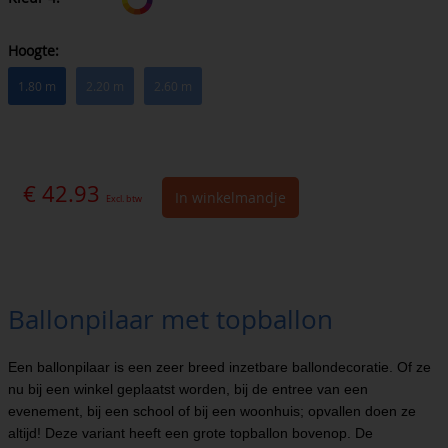
Hoogte:
1.80 m
2.20 m
2.60 m
€ 42.93
In winkelmandje
Excl. btw
Ballonpilaar met topballon
Een ballonpilaar is een zeer breed inzetbare ballondecoratie. Of ze
nu bij een winkel geplaatst worden, bij de entree van een
evenement, bij een school of bij een woonhuis; opvallen doen ze
altijd! Deze variant heeft een grote topballon bovenop. De