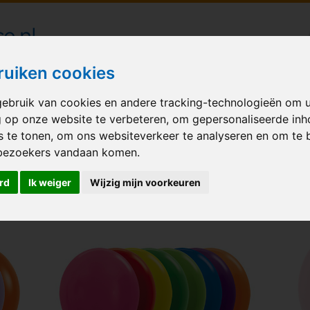
londecoraties bezorgd in heel Nederland
ruiken cookies
ebruik van cookies en andere tracking-technologieën om 
M BALLONNEN
GELEGENHEID
VERHUUR
BEDRUKKEN
A
g op onze website te verbeteren, om gepersonaliseerde in
s te tonen, om ons websiteverkeer te analyseren en om te 
onnen-ongevuld
bezoekers vandaan komen.
rd
Ik weiger
Wijzig mijn voorkeuren
N