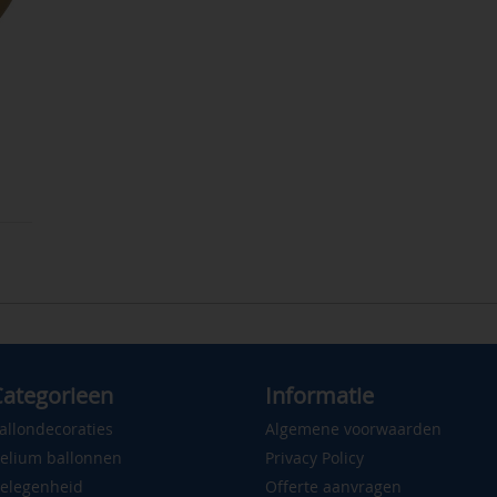
ategorieen
Informatie
allondecoraties
Algemene voorwaarden
elium ballonnen
Privacy Policy
elegenheid
Offerte aanvragen