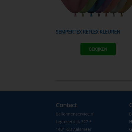
SEMPERTEX REFLEX KLEUREN
BEKIJKEN
Contact
C
Ballonnenservice.nl
B
Legmeerdijk 327 F
H
1431 GB Aalsmeer
G