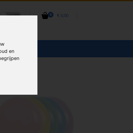
€ 0,00
0
uw
CCESSOIRES
houd en
begrijpen