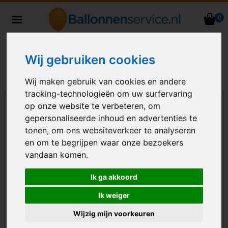
0
Heliumballonnen en
ballondecoraties bezorgd in heel
Nederland
Wij gebruiken cookies
Wij maken gebruik van cookies en andere
tracking-technologieën om uw surfervaring
op onze website te verbeteren, om
gepersonaliseerde inhoud en advertenties te
tonen, om ons websiteverkeer te analyseren
en om te begrijpen waar onze bezoekers
vandaan komen.
Ik ga akkoord
Ik weiger
Wijzig mijn voorkeuren