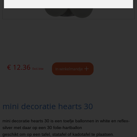
€ 12.36
In winkelmandje
Excl. btw
mini decoratie hearts 30
mini decoratie hearts 30 is een toefje ballonnen in white en reflex-
silver met daar op een 30 folie-hartballon
geschikt om op een tafel, statafel of kadotafel te plaatsen.