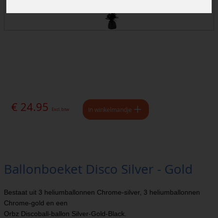
€ 24.95
In winkelmandje
Excl. btw
Ballonboeket Disco Silver - Gold
Bestaat uit 3 heliumballonnen Chrome-silver, 3 heliumballonnen
Chrome-gold en een
Orbz Discoball-ballon Silver-Gold-Black.