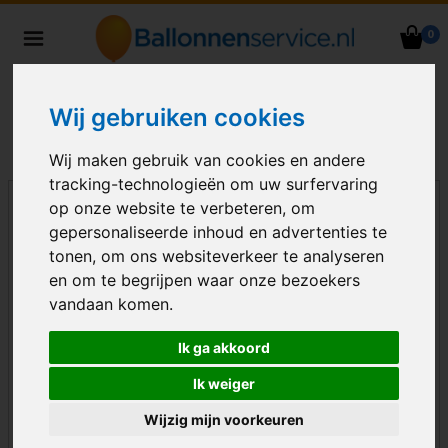
0
Heliumballonnen en
ballondecoraties bezorgd in heel
Nederland
Wij gebruiken cookies
Wij maken gebruik van cookies en andere
tracking-technologieën om uw surfervaring
op onze website te verbeteren, om
gepersonaliseerde inhoud en advertenties te
tonen, om ons websiteverkeer te analyseren
en om te begrijpen waar onze bezoekers
vandaan komen.
Ik ga akkoord
Ik weiger
Wijzig mijn voorkeuren