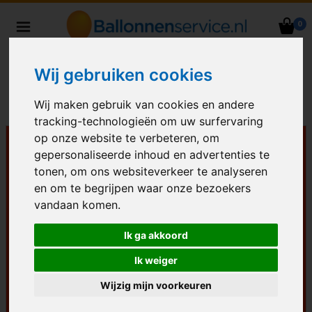
0
Heliumballonnen en
ballondecoraties bezorgd in heel
Wij gebruiken cookies
Nederland
Wij maken gebruik van cookies en andere
tracking-technologieën om uw surfervaring
op onze website te verbeteren, om
gepersonaliseerde inhoud en advertenties te
tonen, om ons websiteverkeer te analyseren
en om te begrijpen waar onze bezoekers
vandaan komen.
Ik ga akkoord
Ik weiger
Wijzig mijn voorkeuren