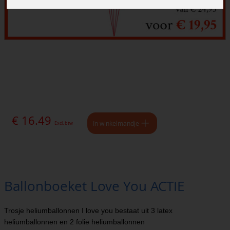
€ 16.49
In winkelmandje
Excl. btw
Ballonboeket Love You ACTIE
Trosje heliumballonnen I love you bestaat uit 3 latex
heliumballonnen en 2 folie heliumballonnen