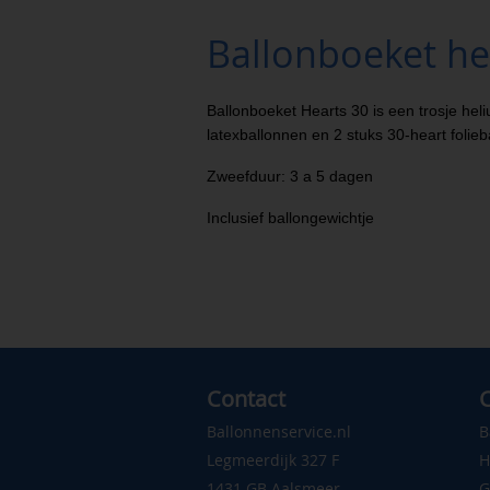
Ballonboeket he
Ballonboeket Hearts 30 is een trosje hel
latexballonnen en 2 stuks 30-heart folie
Zweefduur: 3 a 5 dagen
Inclusief ballongewichtje
Contact
C
Ballonnenservice.nl
B
Legmeerdijk 327 F
H
1431 GB Aalsmeer
G