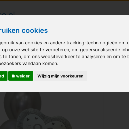
londecoraties bezorgd in heel Nederland
ruiken cookies
ebruik van cookies en andere tracking-technologieën om 
M BALLONNEN
GELEGENHEID
VERHUUR
BEDRUKKEN
A
g op onze website te verbeteren, om gepersonaliseerde in
s te tonen, om ons websiteverkeer te analyseren en om te 
t hearts 30
bezoekers vandaan komen.
rd
Ik weiger
Wijzig mijn voorkeuren