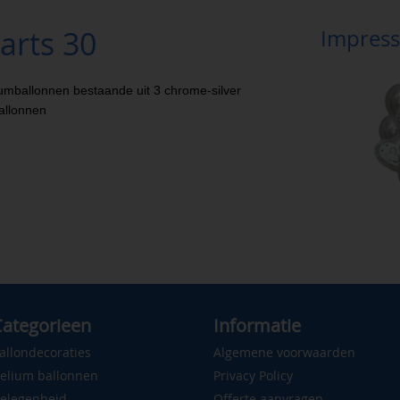
arts 30
Impress
iumballonnen bestaande uit 3 chrome-silver
ballonnen
ategorieen
Informatie
allondecoraties
Algemene voorwaarden
elium ballonnen
Privacy Policy
elegenheid
Offerte aanvragen