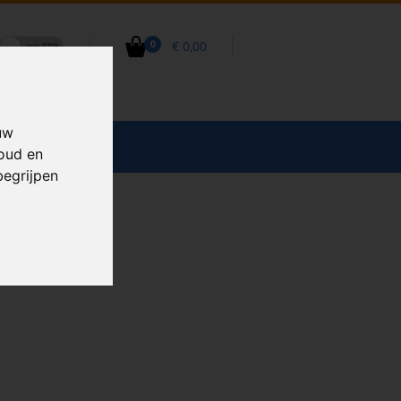
€ 0,00
0
uw
CCESSOIRES
houd en
begrijpen