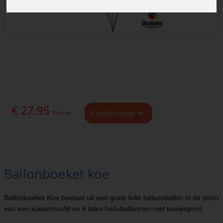
€ 27.95
In winkelmandje
Excl. btw
Ballonboeket koe
Ballonboeket Koe bestaat uit een grote folie heliumballon in de vorm
van een koeienhoofd en 6 latex heliuballonnen met koeienprint.