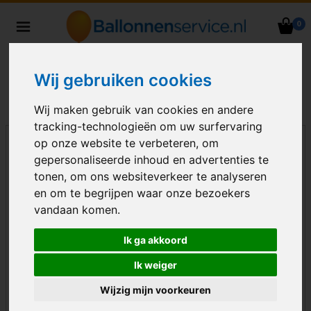
0
Heliumballonnen en
ballondecoraties bezorgd in heel
Nederland
Wij gebruiken cookies
Wij maken gebruik van cookies en andere
tracking-technologieën om uw surfervaring
op onze website te verbeteren, om
gepersonaliseerde inhoud en advertenties te
tonen, om ons websiteverkeer te analyseren
en om te begrijpen waar onze bezoekers
vandaan komen.
Ik ga akkoord
Ik weiger
Wijzig mijn voorkeuren