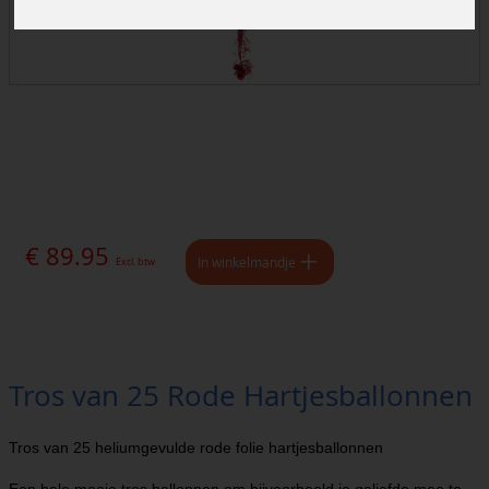
€ 89.95
In winkelmandje
Excl. btw
Tros van 25 Rode Hartjesballonnen
Tros van 25 heliumgevulde rode folie hartjesballonnen