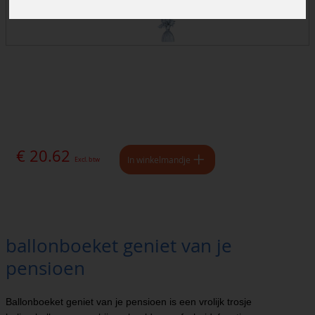
€ 20.62
In winkelmandje
Excl. btw
ballonboeket geniet van je
pensioen
Ballonboeket geniet van je pensioen is een vrolijk trosje