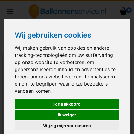
0
Heliumballonnen en
ballondecoraties bezorgd in heel
Nederland
Wij gebruiken cookies
Wij maken gebruik van cookies en andere
tracking-technologieën om uw surfervaring
op onze website te verbeteren, om
gepersonaliseerde inhoud en advertenties te
tonen, om ons websiteverkeer te analyseren
en om te begrijpen waar onze bezoekers
vandaan komen.
Ik ga akkoord
Ik weiger
Wijzig mijn voorkeuren