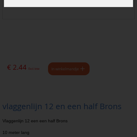
€ 2.44
In winkelmandje
Excl. btw
vlaggenlijn 12 en een half Brons
Vlaggenlijn 12 een een half Brons
10 meter lang