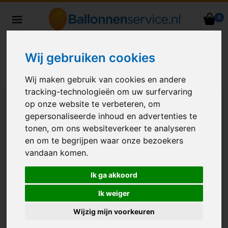
0
Heliumballonnen en
ballondecoraties bezorgd in heel
Nederland
Wij gebruiken cookies
Wij maken gebruik van cookies en andere
tracking-technologieën om uw surfervaring
op onze website te verbeteren, om
gepersonaliseerde inhoud en advertenties te
tonen, om ons websiteverkeer te analyseren
en om te begrijpen waar onze bezoekers
vandaan komen.
Ik ga akkoord
Ik weiger
Wijzig mijn voorkeuren