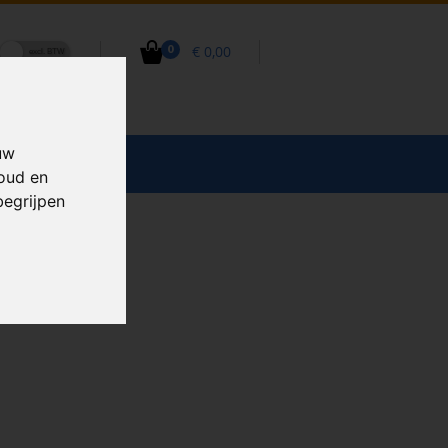
€ 0,00
0
uw
CCESSOIRES
houd en
begrijpen