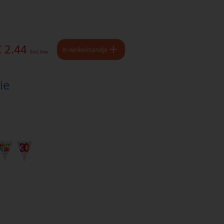
€ 2.44
In winkelmandje
Excl. btw
ie