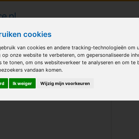
londecoraties bezorgd in heel Nederland
ruiken cookies
ebruik van cookies en andere tracking-technologieën om 
M BALLONNEN
GELEGENHEID
VERHUUR
BEDRUKKEN
A
g op onze website te verbeteren, om gepersonaliseerde in
s te tonen, om ons websiteverkeer te analyseren en om te 
 happy birthday 30
bezoekers vandaan komen.
rd
Ik weiger
Wijzig mijn voorkeuren