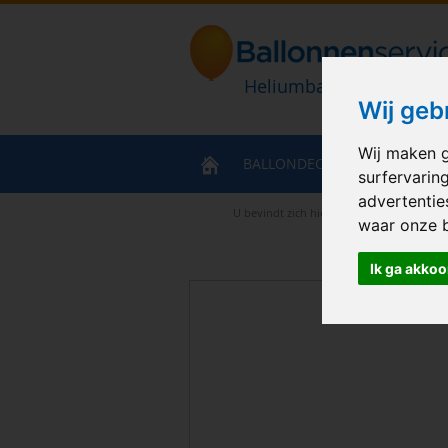
Heliumballonnen en bal
Wij geb
Wij maken g
BALLONDECORATIES
HELIU
surfervarin
advertentie
U bevindt zich hier
>
Home
>
vlaggenlijn
waar onze 
Ik ga akkoo