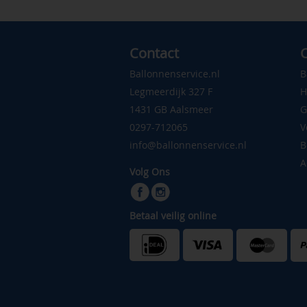
Contact
C
Ballonnenservice.nl
B
Legmeerdijk 327 F
H
1431 GB Aalsmeer
G
0297-712065
V
info@ballonnenservice.nl
B
A
Volg Ons
Betaal veilig online