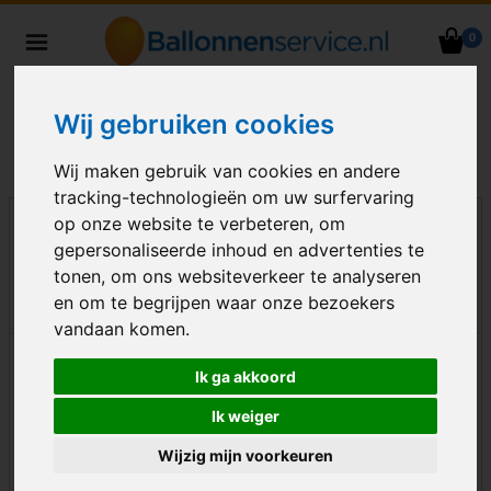
0
Heliumballonnen en
ballondecoraties bezorgd in heel
Nederland
Wij gebruiken cookies
Wij maken gebruik van cookies en andere
tracking-technologieën om uw surfervaring
op onze website te verbeteren, om
gepersonaliseerde inhoud en advertenties te
tonen, om ons websiteverkeer te analyseren
en om te begrijpen waar onze bezoekers
vandaan komen.
Ik ga akkoord
Ik weiger
Wijzig mijn voorkeuren