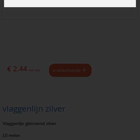
€ 2.44
In winkelmandje
Excl. btw
vlaggenlijn zilver
Vlaggenlijn glimmend zilver
10 meter