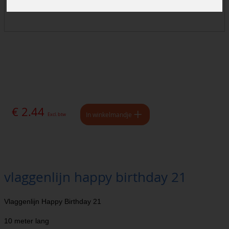
€ 2.44
In winkelmandje
Excl. btw
vlaggenlijn happy birthday 21
Vlaggenlijn Happy Birthday 21
10 meter lang