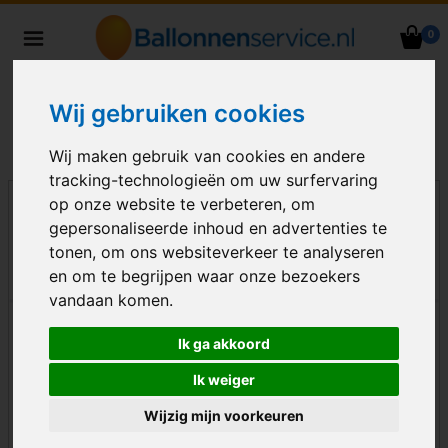
0
Heliumballonnen en
ballondecoraties bezorgd in heel
Nederland
Wij gebruiken cookies
Wij maken gebruik van cookies en andere
tracking-technologieën om uw surfervaring
op onze website te verbeteren, om
gepersonaliseerde inhoud en advertenties te
tonen, om ons websiteverkeer te analyseren
en om te begrijpen waar onze bezoekers
vandaan komen.
Ik ga akkoord
Ik weiger
Wijzig mijn voorkeuren