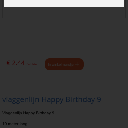
€ 2.44
In winkelmandje
Excl. btw
vlaggenlijn Happy Birthday 9
Vlaggenlijn Happy Birthday 9
10 meter lang