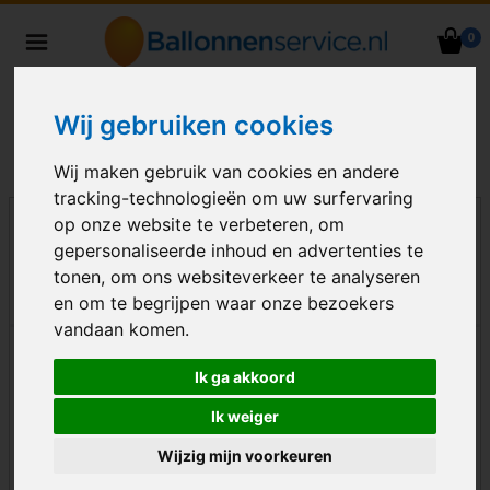
0
Heliumballonnen en
ballondecoraties bezorgd in heel
Nederland
Wij gebruiken cookies
Wij maken gebruik van cookies en andere
tracking-technologieën om uw surfervaring
op onze website te verbeteren, om
gepersonaliseerde inhoud en advertenties te
tonen, om ons websiteverkeer te analyseren
en om te begrijpen waar onze bezoekers
vandaan komen.
Ik ga akkoord
Ik weiger
Wijzig mijn voorkeuren