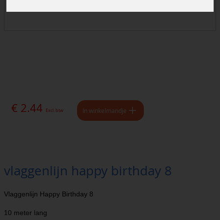
€ 2.44
In winkelmandje
Excl. btw
vlaggenlijn happy birthday 8
Vlaggenlijn Happy Birthday 8
10 meter lang