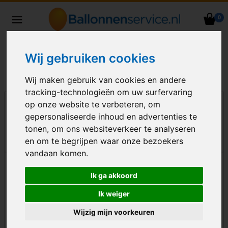
0
Heliumballonnen en
ballondecoraties bezorgd in heel
Nederland
Wij gebruiken cookies
Wij maken gebruik van cookies en andere
tracking-technologieën om uw surfervaring
op onze website te verbeteren, om
gepersonaliseerde inhoud en advertenties te
tonen, om ons websiteverkeer te analyseren
en om te begrijpen waar onze bezoekers
vandaan komen.
Ik ga akkoord
Ik weiger
Wijzig mijn voorkeuren