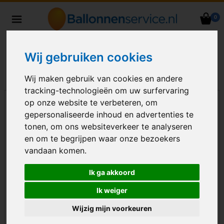
0
Heliumballonnen en
ballondecoraties bezorgd in heel
Nederland
Wij gebruiken cookies
Wij maken gebruik van cookies en andere
tracking-technologieën om uw surfervaring
op onze website te verbeteren, om
gepersonaliseerde inhoud en advertenties te
tonen, om ons websiteverkeer te analyseren
en om te begrijpen waar onze bezoekers
vandaan komen.
Ik ga akkoord
Ik weiger
Wijzig mijn voorkeuren