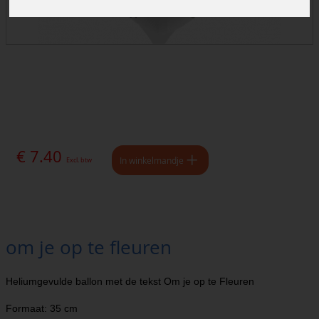
€ 7.40
In winkelmandje
Excl. btw
om je op te fleuren
Heliumgevulde ballon met de tekst Om je op te Fleuren
Formaat: 35 cm