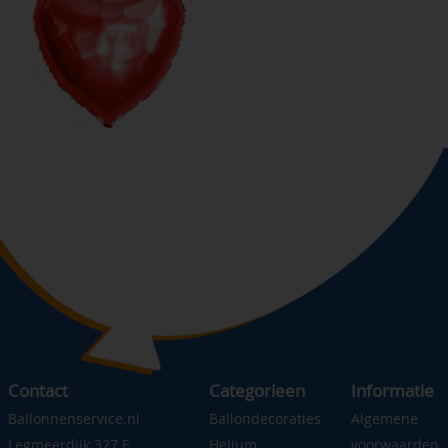
Contact
Categorieen
Informatie
Ballonnenservice.nl
Ballondecoraties
Algemene
Legmeerdijk 327 F
Helium
voorwaarden