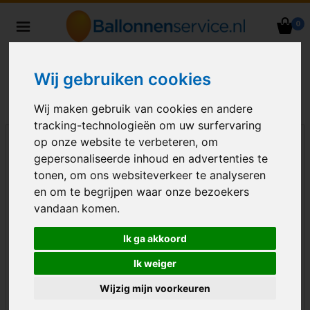
0
Heliumballonnen en
ballondecoraties bezorgd in heel
Nederland
Wij gebruiken cookies
Wij maken gebruik van cookies en andere
tracking-technologieën om uw surfervaring
op onze website te verbeteren, om
gepersonaliseerde inhoud en advertenties te
tonen, om ons websiteverkeer te analyseren
en om te begrijpen waar onze bezoekers
vandaan komen.
Ik ga akkoord
Ik weiger
Wijzig mijn voorkeuren