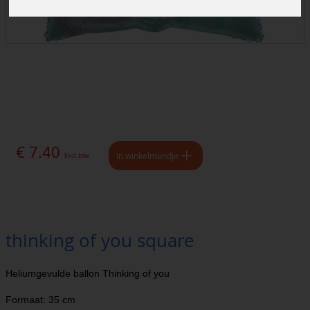
€ 7.40
In winkelmandje
Excl. btw
thinking of you square
Heliumgevulde ballon Thinking of you
Formaat: 35 cm