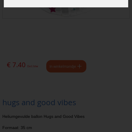
€ 7.40
In winkelmandje
Excl. btw
hugs and good vibes
Heliumgevulde ballon Hugs and Good Vibes
Formaat: 35 cm