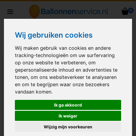
0
Heliumballonnen en
ballondecoraties bezorgd in heel
Nederland
Wij gebruiken cookies
Wij maken gebruik van cookies en andere
tracking-technologieën om uw surfervaring
op onze website te verbeteren, om
gepersonaliseerde inhoud en advertenties te
tonen, om ons websiteverkeer te analyseren
en om te begrijpen waar onze bezoekers
vandaan komen.
Ik ga akkoord
Ik weiger
Wijzig mijn voorkeuren