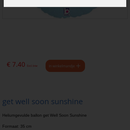
€ 7.40
In winkelmandje
Excl. btw
get well soon sunshine
Heliumgevulde ballon get Well Soon Sunshine
Formaat: 35 cm