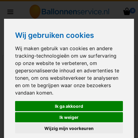
0
Heliumballonnen en
ballondecoraties bezorgd in heel
Nederland
Wij gebruiken cookies
Wij maken gebruik van cookies en andere
tracking-technologieën om uw surfervaring
op onze website te verbeteren, om
gepersonaliseerde inhoud en advertenties te
tonen, om ons websiteverkeer te analyseren
en om te begrijpen waar onze bezoekers
vandaan komen.
Ik ga akkoord
Ik weiger
Wijzig mijn voorkeuren