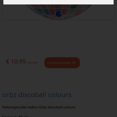
€ 10.95
In winkelmandje
Excl. btw
orbz discoball colours
Heliumgevulde ballon Orbz discoball colours