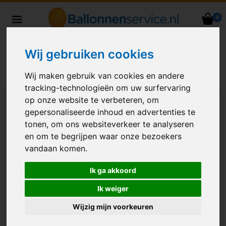
0
Heliumballonnen en
ballondecoraties bezorgd in heel
Wij gebruiken cookies
Nederland
Wij maken gebruik van cookies en andere
tracking-technologieën om uw surfervaring
op onze website te verbeteren, om
gepersonaliseerde inhoud en advertenties te
tonen, om ons websiteverkeer te analyseren
en om te begrijpen waar onze bezoekers
vandaan komen.
Ik ga akkoord
Ik weiger
Wijzig mijn voorkeuren