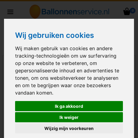
0
Heliumballonnen en
ballondecoraties bezorgd in heel
Nederland
Wij gebruiken cookies
Wij maken gebruik van cookies en andere
tracking-technologieën om uw surfervaring
op onze website te verbeteren, om
gepersonaliseerde inhoud en advertenties te
tonen, om ons websiteverkeer te analyseren
en om te begrijpen waar onze bezoekers
vandaan komen.
Ik ga akkoord
Ik weiger
Wijzig mijn voorkeuren