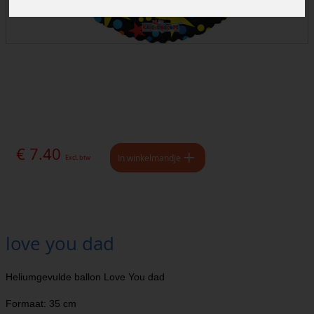
€ 7.40
In winkelmandje
Excl. btw
love you dad
Heliumgevulde ballon Love You dad
Formaat: 35 cm