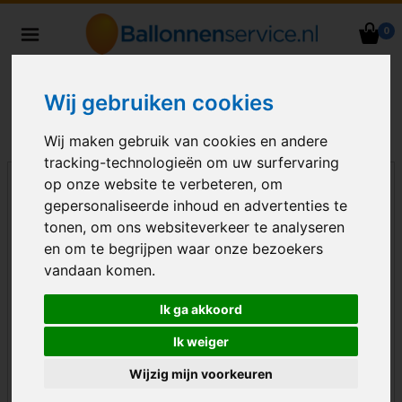
0
Heliumballonnen en
ballondecoraties bezorgd in heel
Nederland
Wij gebruiken cookies
Wij maken gebruik van cookies en andere
tracking-technologieën om uw surfervaring
op onze website te verbeteren, om
gepersonaliseerde inhoud en advertenties te
tonen, om ons websiteverkeer te analyseren
en om te begrijpen waar onze bezoekers
vandaan komen.
Ik ga akkoord
Ik weiger
Wijzig mijn voorkeuren