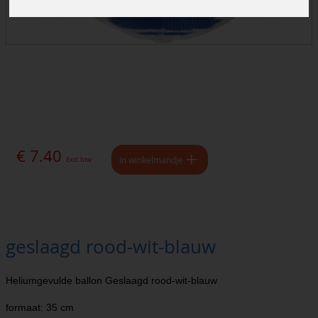
€ 7.40
In winkelmandje
Excl. btw
geslaagd rood-wit-blauw
Heliumgevulde ballon Geslaagd rood-wit-blauw
formaat: 35 cm