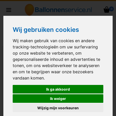
0
Heliumballonnen en
ballondecoraties bezorgd in heel
Nederland
Wij gebruiken cookies
Wij maken gebruik van cookies en andere
tracking-technologieën om uw surfervaring
op onze website te verbeteren, om
gepersonaliseerde inhoud en advertenties te
tonen, om ons websiteverkeer te analyseren
en om te begrijpen waar onze bezoekers
vandaan komen.
Ik ga akkoord
Ik weiger
Wijzig mijn voorkeuren