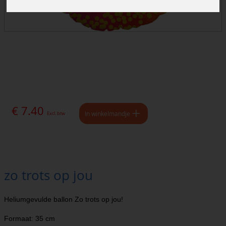
€ 7.40
In winkelmandje
Excl. btw
zo trots op jou
Heliumgevulde ballon Zo trots op jou!
Formaat: 35 cm