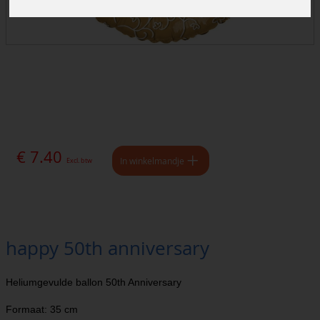
€ 7.40
In winkelmandje
Excl. btw
happy 50th anniversary
Heliumgevulde ballon 50th Anniversary
Formaat: 35 cm