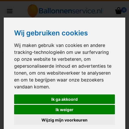
0
Heliumballonnen en
ballondecoraties bezorgd in heel
Nederland
Wij gebruiken cookies
Wij maken gebruik van cookies en andere
tracking-technologieën om uw surfervaring
op onze website te verbeteren, om
gepersonaliseerde inhoud en advertenties te
tonen, om ons websiteverkeer te analyseren
en om te begrijpen waar onze bezoekers
vandaan komen.
Ik ga akkoord
Ik weiger
Wijzig mijn voorkeuren