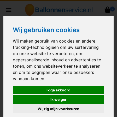
0
Heliumballonnen en
ballondecoraties bezorgd in heel
Nederland
Wij gebruiken cookies
Wij maken gebruik van cookies en andere
tracking-technologieën om uw surfervaring
op onze website te verbeteren, om
gepersonaliseerde inhoud en advertenties te
tonen, om ons websiteverkeer te analyseren
en om te begrijpen waar onze bezoekers
vandaan komen.
Ik ga akkoord
Ik weiger
Wijzig mijn voorkeuren