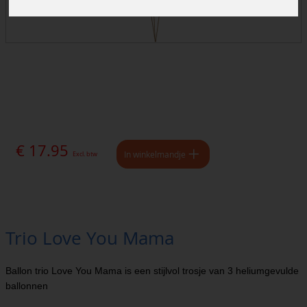
€ 17.95
In winkelmandje
Excl. btw
Trio Love You Mama
Ballon trio Love You Mama is een stijlvol trosje van 3 heliumgevulde
ballonnen