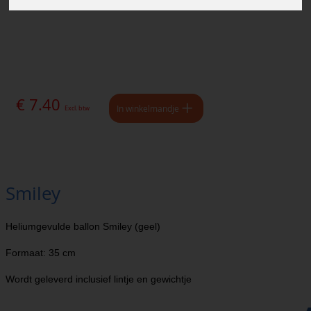
€ 7.40
In winkelmandje
Excl. btw
Smiley
Heliumgevulde ballon Smiley (geel)
Formaat: 35 cm
Wordt geleverd inclusief lintje en gewichtje