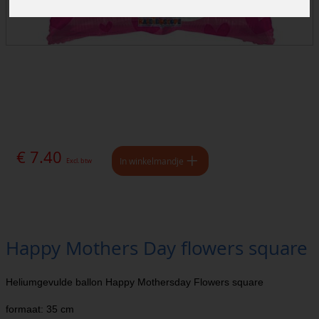
€ 7.40
In winkelmandje
Excl. btw
Happy Mothers Day flowers square
Heliumgevulde ballon Happy Mothersday Flowers square
formaat: 35 cm