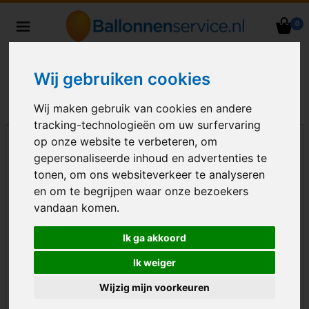
0
Heliumballonnen en
ballondecoraties bezorgd in heel
Nederland
Wij gebruiken cookies
Wij maken gebruik van cookies en andere
tracking-technologieën om uw surfervaring
op onze website te verbeteren, om
gepersonaliseerde inhoud en advertenties te
tonen, om ons websiteverkeer te analyseren
en om te begrijpen waar onze bezoekers
vandaan komen.
Ik ga akkoord
Ik weiger
Wijzig mijn voorkeuren