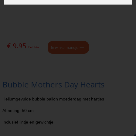
€ 9.95
In winkelmandje
Excl. btw
Bubble Mothers Day Hearts
Heliumgevulde bubble ballon moederdag met hartjes
Afmeting: 50 cm
Inclusief lintje en gewichtje