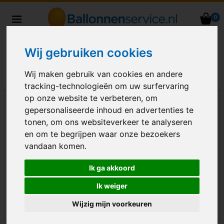
0
Heliumballonnen en
ballondecoraties bezorgd in heel
Wij gebruiken cookies
Nederland
Wij maken gebruik van cookies en andere
tracking-technologieën om uw surfervaring
op onze website te verbeteren, om
gepersonaliseerde inhoud en advertenties te
tonen, om ons websiteverkeer te analyseren
en om te begrijpen waar onze bezoekers
vandaan komen.
Ik ga akkoord
Ik weiger
Wijzig mijn voorkeuren