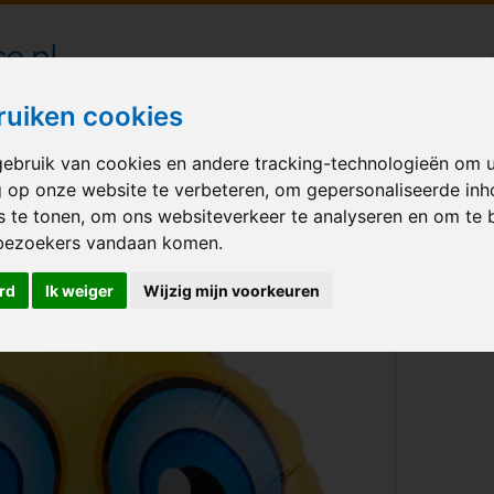
londecoraties bezorgd in heel Nederland
ruiken cookies
ebruik van cookies en andere tracking-technologieën om 
M BALLONNEN
GELEGENHEID
VERHUUR
BEDRUKKEN
A
g op onze website te verbeteren, om gepersonaliseerde in
s te tonen, om ons websiteverkeer te analyseren en om te 
mile
bezoekers vandaan komen.
rd
Ik weiger
Wijzig mijn voorkeuren