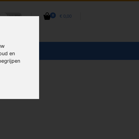
€ 0,00
0
uw
CCESSOIRES
houd en
begrijpen