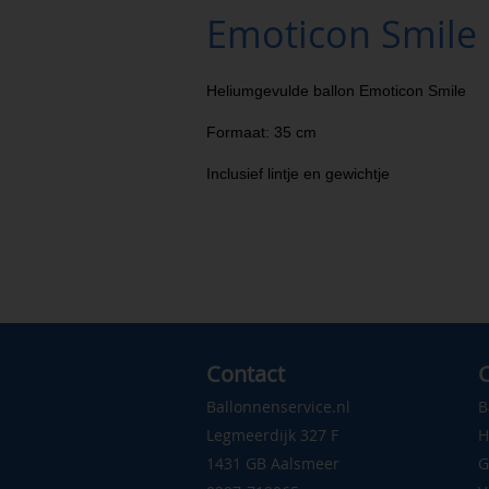
Emoticon Smile
Heliumgevulde ballon Emoticon Smile
Formaat: 35 cm
Inclusief lintje en gewichtje
Contact
C
Ballonnenservice.nl
B
Legmeerdijk 327 F
H
1431 GB Aalsmeer
G