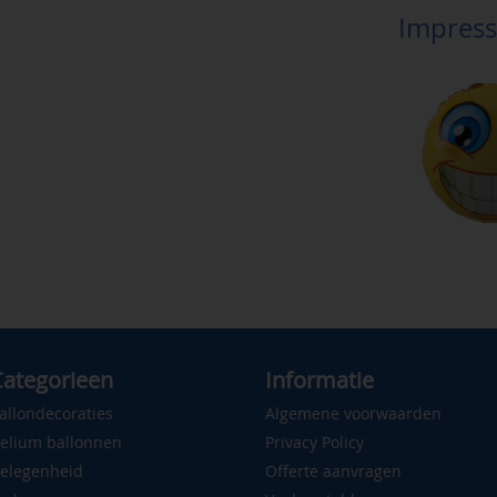
Impress
ategorieen
Informatie
allondecoraties
Algemene voorwaarden
elium ballonnen
Privacy Policy
elegenheid
Offerte aanvragen