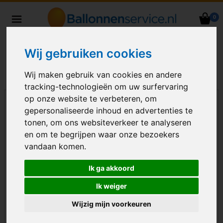
0
Heliumballonnen en
ballondecoraties bezorgd in heel
Wij gebruiken cookies
Nederland
Wij maken gebruik van cookies en andere
tracking-technologieën om uw surfervaring
op onze website te verbeteren, om
gepersonaliseerde inhoud en advertenties te
tonen, om ons websiteverkeer te analyseren
en om te begrijpen waar onze bezoekers
vandaan komen.
Ik ga akkoord
Ik weiger
Wijzig mijn voorkeuren