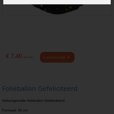
€ 7.40
In winkelmandje
Excl. btw
Folieballon Gefeliciteerd
Heliumgevulde folieballon Gefeliciteerd
Formaat: 35 cm