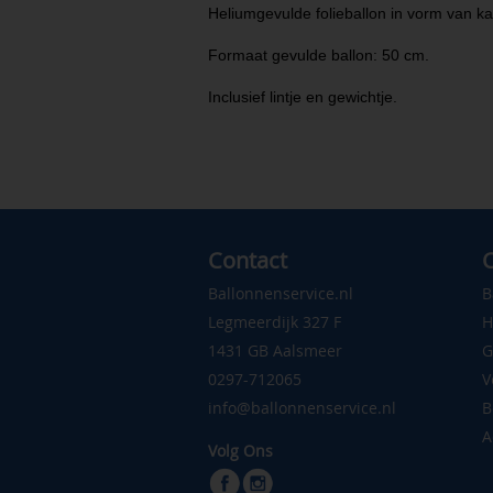
Heliumgevulde folieballon in vorm van kat
Formaat gevulde ballon: 50 cm.
Inclusief lintje en gewichtje.
Contact
C
Ballonnenservice.nl
B
Legmeerdijk 327 F
H
1431 GB Aalsmeer
G
0297-712065
V
info@ballonnenservice.nl
B
A
Volg Ons