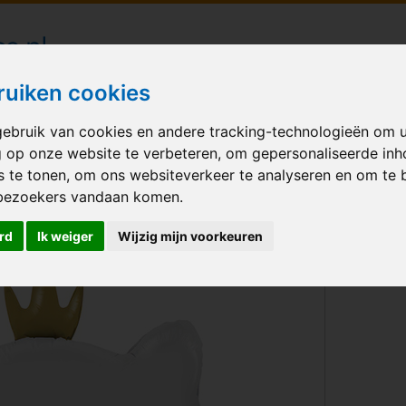
londecoraties bezorgd in heel Nederland
ruiken cookies
ebruik van cookies en andere tracking-technologieën om 
M BALLONNEN
GELEGENHEID
VERHUUR
BEDRUKKEN
A
g op onze website te verbeteren, om gepersonaliseerde in
s te tonen, om ons websiteverkeer te analyseren en om te 
s White
bezoekers vandaan komen.
rd
Ik weiger
Wijzig mijn voorkeuren