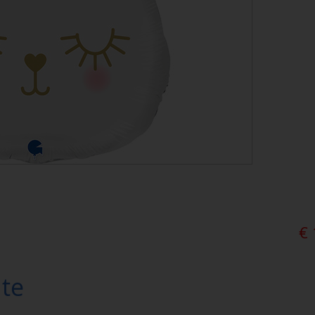
€
ite