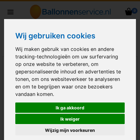
0
Heliumballonnen en
ballondecoraties bezorgd in heel
Nederland
Wij gebruiken cookies
Wij maken gebruik van cookies en andere
tracking-technologieën om uw surfervaring
op onze website te verbeteren, om
gepersonaliseerde inhoud en advertenties te
tonen, om ons websiteverkeer te analyseren
en om te begrijpen waar onze bezoekers
vandaan komen.
Ik ga akkoord
Ik weiger
Wijzig mijn voorkeuren