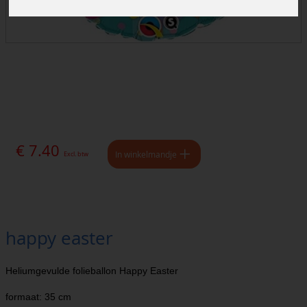
€ 7.40
In winkelmandje
Excl. btw
happy easter
Heliumgevulde folieballon Happy Easter
formaat: 35 cm