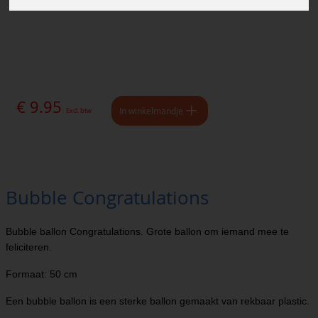
€ 9.95
In winkelmandje
Excl. btw
Bubble Congratulations
Bubble ballon Congratulations. Grote ballon om iemand mee te
feliciteren.
Formaat: 50 cm
Een bubble ballon is een sterke ballon gemaakt van rekbaar plastic.