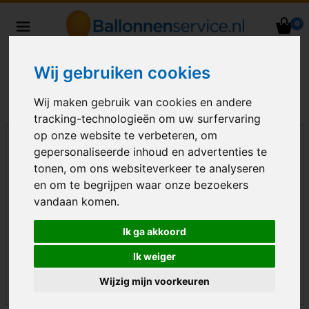
0
Heliumballonnen en
ballondecoraties bezorgd in heel
Wij gebruiken cookies
Nederland
Wij maken gebruik van cookies en andere
tracking-technologieën om uw surfervaring
op onze website te verbeteren, om
gepersonaliseerde inhoud en advertenties te
tonen, om ons websiteverkeer te analyseren
en om te begrijpen waar onze bezoekers
vandaan komen.
Ik ga akkoord
Ik weiger
Wijzig mijn voorkeuren