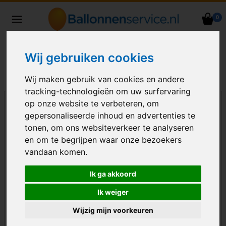
0
Heliumballonnen en
ballondecoraties bezorgd in heel
Nederland
Wij gebruiken cookies
Wij maken gebruik van cookies en andere
tracking-technologieën om uw surfervaring
op onze website te verbeteren, om
gepersonaliseerde inhoud en advertenties te
tonen, om ons websiteverkeer te analyseren
en om te begrijpen waar onze bezoekers
vandaan komen.
Ik ga akkoord
Ik weiger
Wijzig mijn voorkeuren