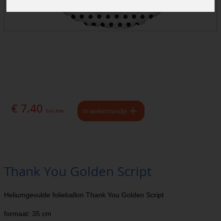
€ 7.40
In winkelmandje
Excl. btw
Thank You Golden Script
Heliumgevulde folieballon Thank You Golden Script
formaat: 35 cm