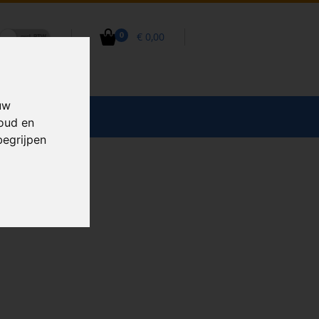
€ 0,00
0
uw
CCESSOIRES
houd en
begrijpen