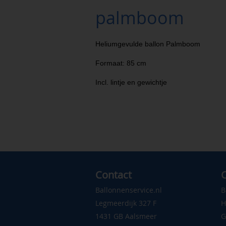
palmboom
Heliumgevulde ballon Palmboom
Formaat: 85 cm
Incl. lintje en gewichtje
Contact
C
Ballonnenservice.nl
B
Legmeerdijk 327 F
H
1431 GB Aalsmeer
G