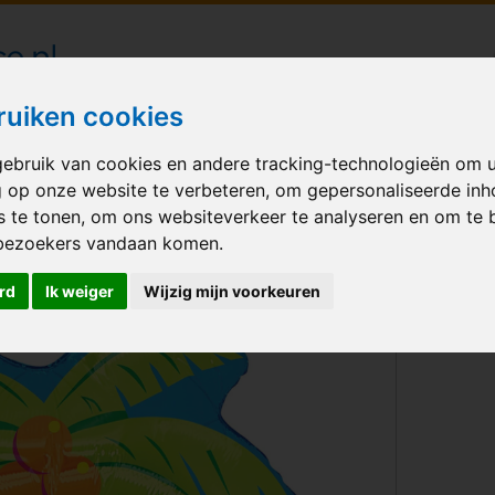
londecoraties bezorgd in heel Nederland
ruiken cookies
ebruik van cookies en andere tracking-technologieën om 
M BALLONNEN
GELEGENHEID
VERHUUR
BEDRUKKEN
A
g op onze website te verbeteren, om gepersonaliseerde in
s te tonen, om ons websiteverkeer te analyseren en om te 
bezoekers vandaan komen.
rd
Ik weiger
Wijzig mijn voorkeuren