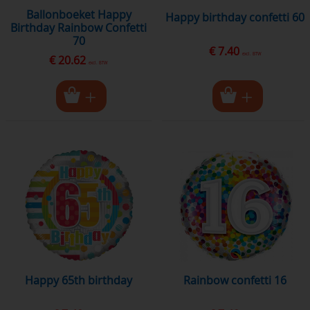
Ballonboeket Happy
happy birthday confetti 60
Birthday Rainbow Confetti
70
€ 7.40
excl. BTW
€ 20.62
excl. BTW
happy 65th birthday
rainbow confetti 16