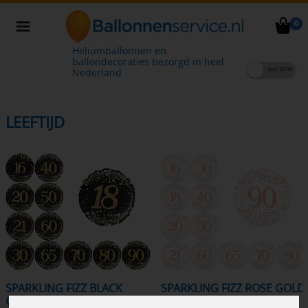
0
Heliumballonnen en
ballondecoraties bezorgd in heel
Nederland
LEEFTIJD
SPARKLING FIZZ BLACK
SPARKLING FIZZ ROSE GOLD
GOLD