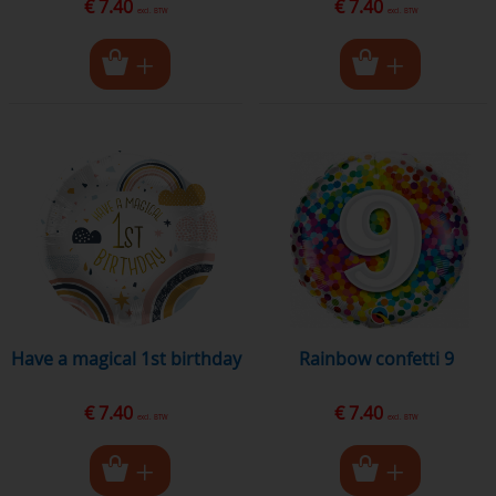
€ 7.40
€ 7.40
excl. BTW
excl. BTW
have a magical 1st birthday
rainbow confetti 9
€ 7.40
€ 7.40
excl. BTW
excl. BTW