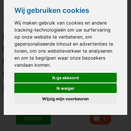
BEKIJKEN
BEKIJKEN
Wij gebruiken cookies
Wij maken gebruik van cookies en andere
tracking-technologieën om uw surfervaring
op onze website te verbeteren, om
gepersonaliseerde inhoud en advertenties te
tonen, om ons websiteverkeer te analyseren
en om te begrijpen waar onze bezoekers
vandaan komen.
Ik ga akkoord
COLOURFUL RAINBOW
Verkeersbord 16
Ik weiger
Wijzig mijn voorkeuren
€ 7.40
excl. BTW
BEKIJKEN