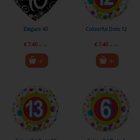
Elegant 40
Colourful Dots 12
€ 7.40
€ 7.40
excl. BTW
excl. BTW