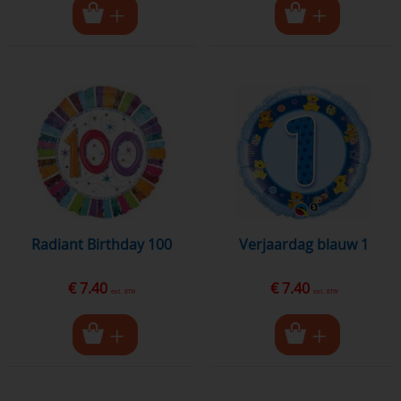
Radiant Birthday 100
Verjaardag blauw 1
€ 7.40
€ 7.40
excl. BTW
excl. BTW