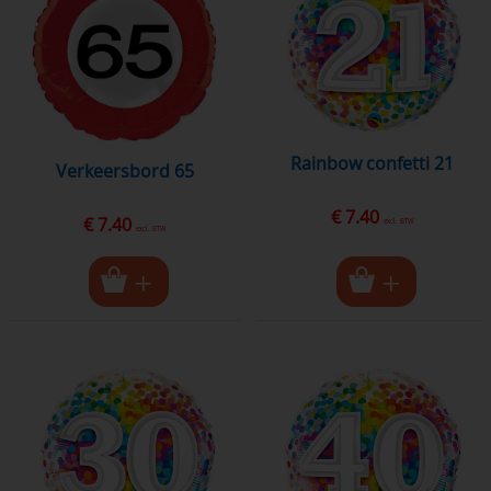
rainbow confetti 21
Verkeersbord 65
€ 7.40
€ 7.40
excl. BTW
excl. BTW