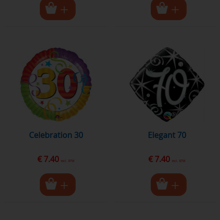
Celebration 30
Elegant 70
€ 7.40
€ 7.40
excl. BTW
excl. BTW