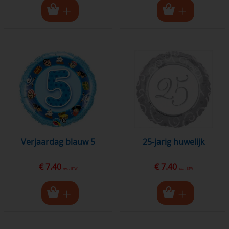
Verjaardag blauw 5
25-jarig huwelijk
€ 7.40
€ 7.40
excl. BTW
excl. BTW