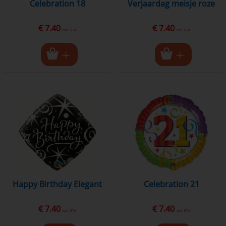
Celebration 18
Verjaardag meisje roze
€ 7.40
€ 7.40
excl. BTW
excl. BTW
Happy Birthday Elegant
Celebration 21
€ 7.40
€ 7.40
excl. BTW
excl. BTW