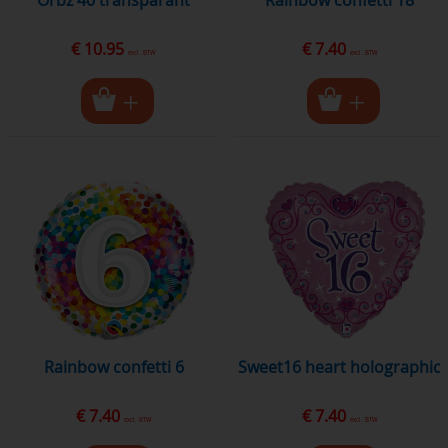
Orbz 40 transparant
rainbow confetti 18
€ 10.95
€ 7.40
excl. BTW
excl. BTW
rainbow confetti 6
sweet16 heart holographic
€ 7.40
€ 7.40
excl. BTW
excl. BTW