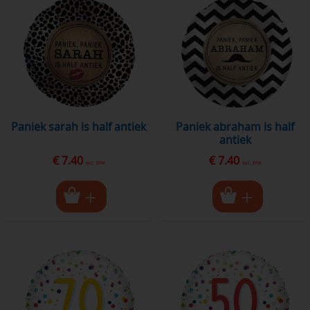
paniek sarah is half antiek
paniek abraham is half
antiek
€ 7.40
€ 7.40
excl. BTW
excl. BTW