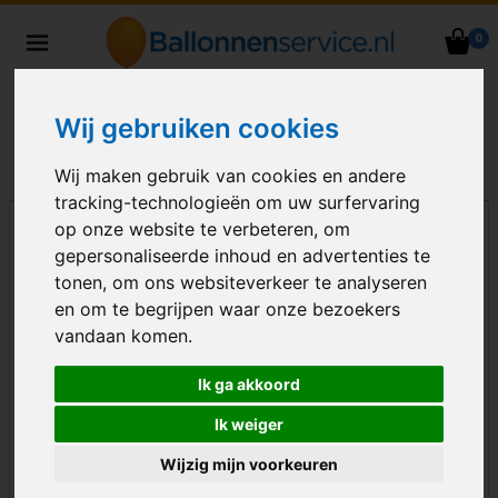
0
Heliumballonnen en
ballondecoraties bezorgd in heel
Nederland
Wij gebruiken cookies
Wij maken gebruik van cookies en andere
tracking-technologieën om uw surfervaring
op onze website te verbeteren, om
gepersonaliseerde inhoud en advertenties te
tonen, om ons websiteverkeer te analyseren
en om te begrijpen waar onze bezoekers
vandaan komen.
Ik ga akkoord
Ik weiger
Wijzig mijn voorkeuren