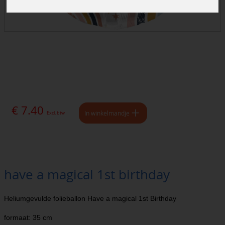
€ 7.40
In winkelmandje
Excl. btw
have a magical 1st birthday
Heliumgevulde folieballon Have a magical 1st Birthday
formaat: 35 cm